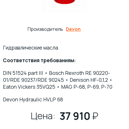
ПРОКАТНЫЕ МАСЛА
МНОГОЦЕЛЕВЫЕ СМАЗКИ
Производитель
Devon
ОСЕВЫЕ МАСЛА
ИНДУСТРИАЛЬНЫЕ СМАЗКИ
ТЕХНОЛОГИЧЕСКИЕ СМАЗКИ
МОТОРНОЕ МАСЛО ДЛЯ СУДОВЫХ ДВИГАТЕЛЕЙ
Гидравлические масла
Соответствия требованиям:
МАСЛА ДЛЯ НАПРАВЛЯЮЩИХ СКОЛЬЖЕНИЯ
ЖЕЛЕЗНОДОРОЖНЫЕ СМАЗКИ
DIN 51524 part III • Bosсh Rexroth RE 90220-
КОМПРЕССОРНОЕ МАСЛО
КАНАТНЫЕ СМАЗКИ
01/RDE 90237/RDE 90245 • Denison HF-0,1,2 •
Eaton Vickers 35VQ25 • MAG P-68, P-69, P-70
ТУРБИННЫЕ МАСЛА
СИЛИКОНОВЫЕ СМАЗКИ
Devon Hydraulic HVLP 68
СПЕЦИАЛЬНЫЕ МАСЛА
АНТИФРИКЦИОННЫЕ СМАЗКИ
37 910
₽
Цена:
МАСЛА ОБЩЕГО НАЗНАЧЕНИЯ (БАЗОВЫЕ)
ОЧИСТИТЕЛИ