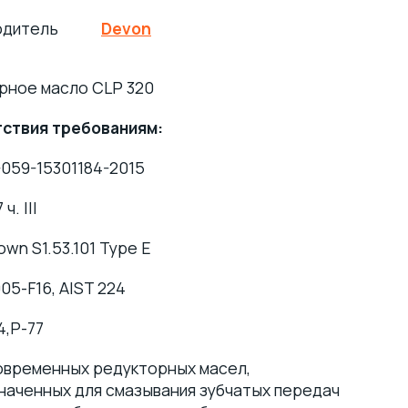
одитель
Devon
рное масло CLP 320
ствия требованиям:
-059-15301184-2015
ч. III
own S1.53.101 Type E
5-F16, AIST 224
4,P-77
овременных редукторных масел,
наченных для смазывания зубчатых передач