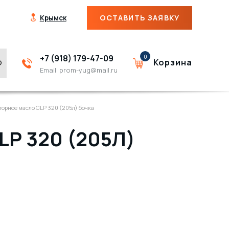
ОСТАВИТЬ ЗАЯВКУ
Крымск
+7 (918) 179-47-09
0
Корзина
Email:
prom-yug@mail.ru
орное масло CLP 320 (205л) бочка
P 320 (205Л)