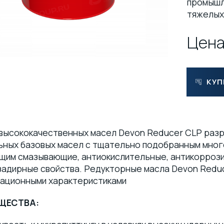
промышл
тяжелых
Цена
КУП
 высококачественных масел Devon Reducer CLP раз
ьных базовых масел с тщательно подобранным мног
щим смазывающие, антиокислительные, антикоррози
задирные свойства. Редукторные масла Devon Redu
тационными характеристиками
ЩЕСТВА: