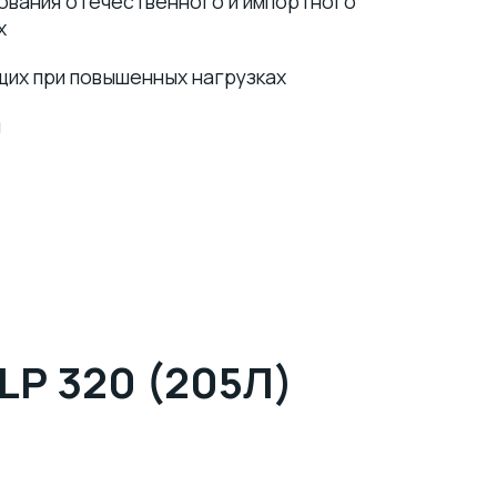
ования отечественного и импортного
х
щих при повышенных нагрузках
и
P 320 (205Л)