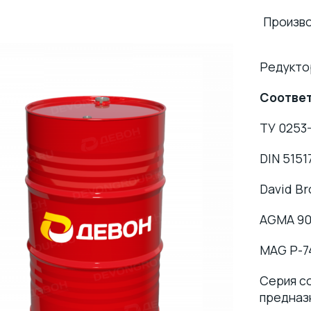
Произв
Редукто
Соответ
ТУ 0253
DIN 51517 
David Br
AGMA 900
MAG P-7
Серия с
предназ