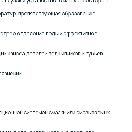
 нагрузок и усталостного износа шестерён
ператур, препятствующая образованию
ыстрое отделение воды и эффективное
ии износа деталей подшипников и зубьев
рязнений
яционной системой смазки или смазываемых