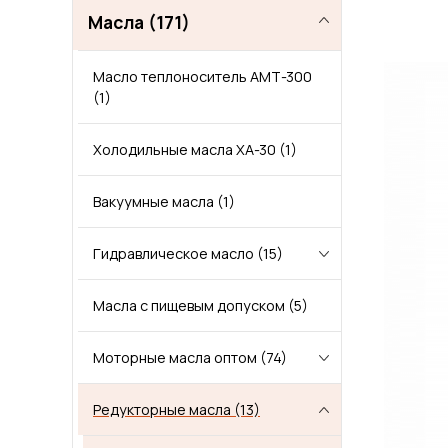
Масла
(171)
ПРОКАТНЫЕ МАСЛА
МНОГОЦЕЛЕВЫЕ СМАЗКИ
Масло теплоноситель АМТ-300
(1)
ОСЕВЫЕ МАСЛА
ИНДУСТРИАЛЬНЫЕ СМАЗКИ
Холодильные масла ХА-30
(1)
МОТОРНОЕ МАСЛО ДЛЯ СУДОВЫХ ДВИГАТЕЛЕЙ
ТЕХНОЛОГИЧЕСКИЕ СМАЗКИ
Вакуумные масла
(1)
МАСЛА ДЛЯ НАПРАВЛЯЮЩИХ СКОЛЬЖЕНИЯ
ЖЕЛЕЗНОДОРОЖНЫЕ СМАЗКИ
Гидравлическое масло
(15)
КОМПРЕССОРНОЕ МАСЛО
КАНАТНЫЕ СМАЗКИ
Масла с пищевым допуском
Масло гидравлическое ВМГЗ
(5)
(1)
ТУРБИННЫЕ МАСЛА
СИЛИКОНОВЫЕ СМАЗКИ
Моторные масла оптом
Масло гидравлическое МГЕ
(74)
(1)
СПЕЦИАЛЬНЫЕ МАСЛА
АНТИФРИКЦИОННЫЕ СМАЗКИ
Редукторные масла
Гидравлическое масло HVLP
Масла для 4-тактных
(13)
(5)
МАСЛА ОБЩЕГО НАЗНАЧЕНИЯ (БАЗОВЫЕ)
ОЧИСТИТЕЛИ
двигателей
(3)