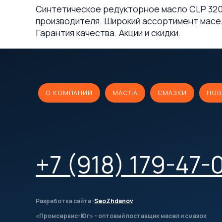
Синтетическое редукторное масло CLP 320 
производителя. Широкий ассортимент масел 
Технологические смазки
(6)
Гарантия качества. Акции и скидки.
Железнодорожные смазки
(2)
Канатные смазки
(9)
О КОМПАНИИ
МАСЛА
СМАЗКИ
НОВ
Силиконовые смазки
(3)
Антифрикционные смазки
(1)
+7 (918) 179-47-
Очистители
(4)
Пасты
(8)
Разработка сайта-
SeoZhdanov
Материалы для пищевой
промышленности с допуском
«Промсервис-Юг» - оптовый поставщик масел и смазок