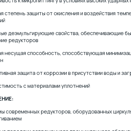
ивость к микропиттингу в условиях высоких ударных
я степень защиты от окисления и воздействия тем
ий
ные деэмульгирующие свойства, обеспечивающие б
ние редукторов
я несущая способность, способствующая минимизац
ен
ивная защита от коррозии в присутствии воды и заг
стимость с материалами уплотнений
ЕНИЕ:
мы современных редукторов, оборудованных циркул
гиванием